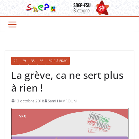
22
29
35
56
BRIC À BRAC
La grève, ca ne sert plus
à rien !
13 octobre 2018
Sami HAMROUNI