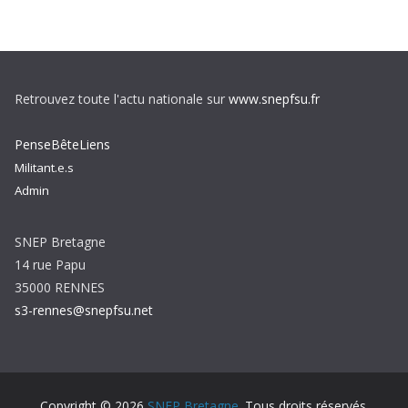
Retrouvez toute l'actu nationale sur
www.snepfsu.fr
PenseBêteLiens
Militant.e.s
Admin
SNEP Bretagne
14 rue Papu
35000 RENNES
s3-rennes@snepfsu.net
Copyright © 2026
SNEP Bretagne
. Tous droits réservés.