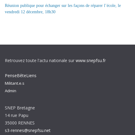
Réunion publique pour échanger sur les façons de réparer l’école, le
vendredi 12 décembre, 18h30
Retrouvez toute l'actu nationale sur
www.snepfsu.fr
PenseBêteLiens
Militant.e.s
Admin
SNEP Bretagne
14 rue Papu
35000 RENNES
s3-rennes@snepfsu.net