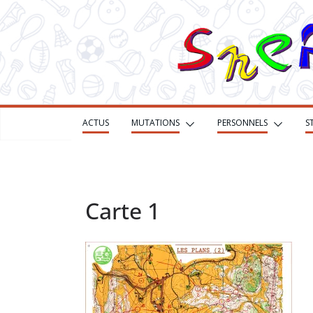
Passer
au
contenu
ACTUS
MUTATIONS
PERSONNELS
S
Carte 1