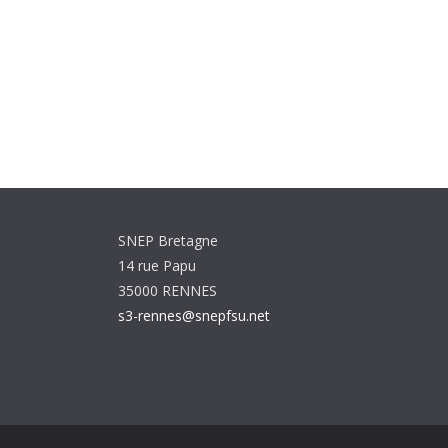
SNEP Bretagne
14 rue Papu
35000 RENNES
s3-rennes@snepfsu.net