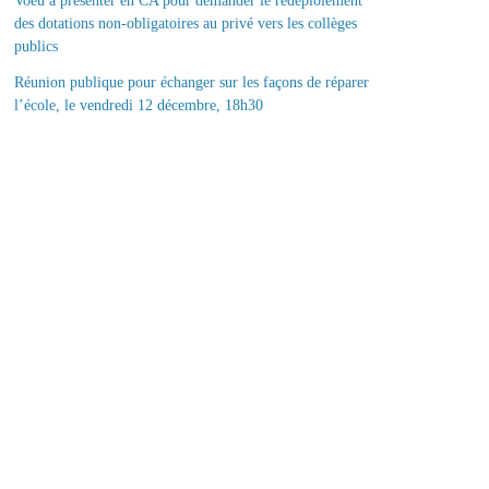
Voeu à présenter en CA pour demander le redéploiement
des dotations non-obligatoires au privé vers les collèges
publics
Réunion publique pour échanger sur les façons de réparer
l’école, le vendredi 12 décembre, 18h30