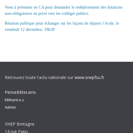
Voeu à présenter en CA pour demander le redéploiement des dotations
non-obligatoires au privé vers les collèges publics
Réunion publique pour échanger sur les façons de réparer l’école, le
vendredi 12 décembre, 18h30
Retrouvez toute l'actu nationale sur
www.snepfsu.fr
PenseBêteLiens
Militant.e.s
Admin
SNEP Bretagne
14 rue Papu