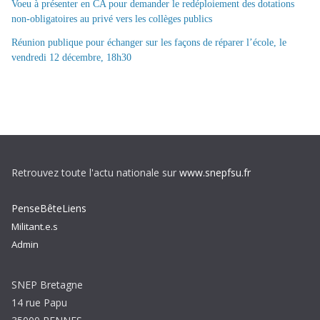
Voeu à présenter en CA pour demander le redéploiement des dotations
non-obligatoires au privé vers les collèges publics
Réunion publique pour échanger sur les façons de réparer l’école, le
vendredi 12 décembre, 18h30
Retrouvez toute l'actu nationale sur
www.snepfsu.fr
PenseBêteLiens
Militant.e.s
Admin
SNEP Bretagne
14 rue Papu