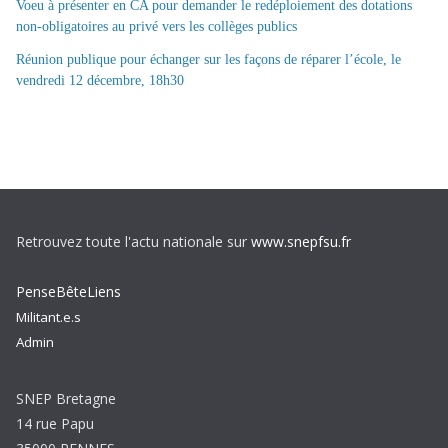
Voeu à présenter en CA pour demander le redéploiement des dotations
non-obligatoires au privé vers les collèges publics
Réunion publique pour échanger sur les façons de réparer l’école, le
vendredi 12 décembre, 18h30
Retrouvez toute l'actu nationale sur
www.snepfsu.fr
PenseBêteLiens
Militant.e.s
Admin
SNEP Bretagne
14 rue Papu