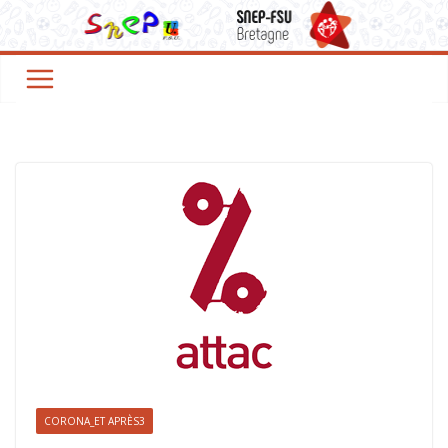
CORONA_ET APRÈS3