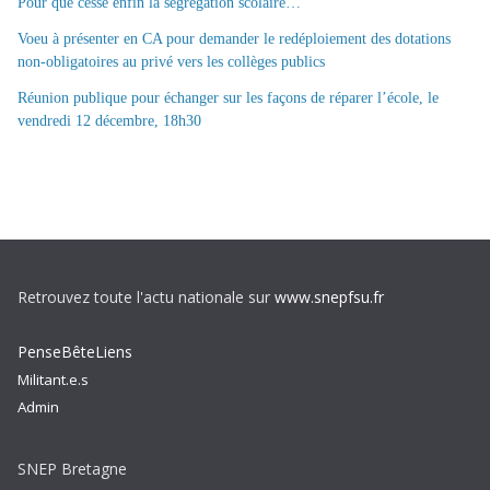
Pour que cesse enfin la ségregation scolaire…
Voeu à présenter en CA pour demander le redéploiement des dotations
non-obligatoires au privé vers les collèges publics
Réunion publique pour échanger sur les façons de réparer l’école, le
vendredi 12 décembre, 18h30
Retrouvez toute l'actu nationale sur
www.snepfsu.fr
PenseBêteLiens
Militant.e.s
Admin
SNEP Bretagne