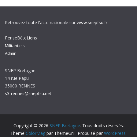
Retrouvez toute l'actu nationale sur
www.snepfsu.fr
PenseBêteLiens
Militant.e.s
Admin
SNEP Bretagne
14 rue Papu
35000 RENNES
s3-rennes@snepfsu.net
Copyright © 2026
SNEP Bretagne
. Tous droits réservés.
Theme
ColorMag
par ThemeGrill. Propulsé par
WordPress
.