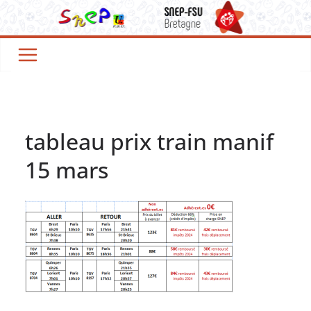
Passer
au
contenu
tableau prix train manif
15 mars