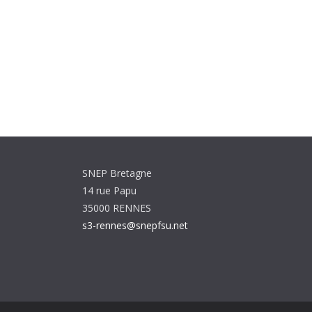
SNEP Bretagne
14 rue Papu
35000 RENNES
s3-rennes@snepfsu.net