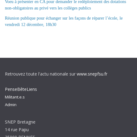
Voeu à présenter en CA pour demander le redéploiement des dotations
non-obligatoires au privé vers les collèges publics
Réunion publique pour échanger sur les façons de réparer l’école, le
vendredi 12 décembre, 18h30
Retrouvez toute l'actu nationale sur
www.snepfsu.fr
PenseBêteLiens
Militant.e.s
Admin
SNEP Bretagne
14 rue Papu