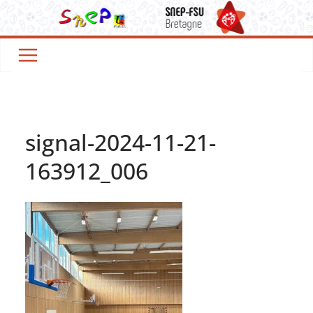
Passer
au
contenu
signal-2024-11-21-
163912_006