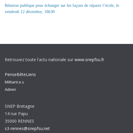
Réunion publique pour échanger sur les façons de réparer l’école, le
vendredi 12 décembre, 18h30
Retrouvez toute l'actu nationale sur
www.snepfsu.fr
PenseBêteLiens
Militant.e.s
Admin
SNEP Bretagne
14 rue Papu
35000 RENNES
s3-rennes@snepfsu.net