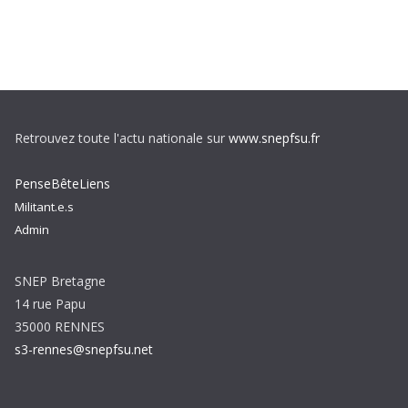
Retrouvez toute l'actu nationale sur
www.snepfsu.fr
PenseBêteLiens
Militant.e.s
Admin
SNEP Bretagne
14 rue Papu
35000 RENNES
s3-rennes@snepfsu.net