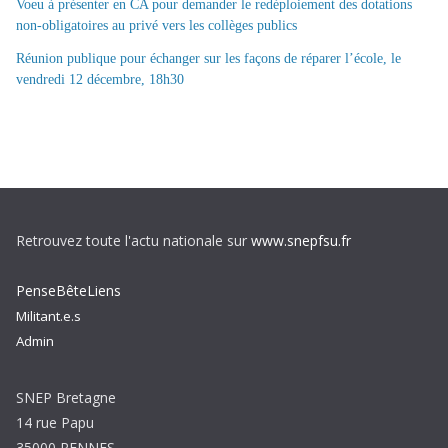
Voeu à présenter en CA pour demander le redéploiement des dotations
non-obligatoires au privé vers les collèges publics
Réunion publique pour échanger sur les façons de réparer l’école, le
vendredi 12 décembre, 18h30
Retrouvez toute l'actu nationale sur
www.snepfsu.fr
PenseBêteLiens
Militant.e.s
Admin
SNEP Bretagne
14 rue Papu
35000 RENNES