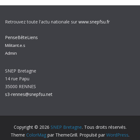
Retrouvez toute l'actu nationale sur
www.snepfsu.fr
PenseBêteLiens
Militant.e.s
Admin
SNEP Bretagne
14 rue Papu
35000 RENNES
s3-rennes@snepfsu.net
Copyright © 2026
SNEP Bretagne
. Tous droits réservés.
Theme
ColorMag
par ThemeGrill. Propulsé par
WordPress
.