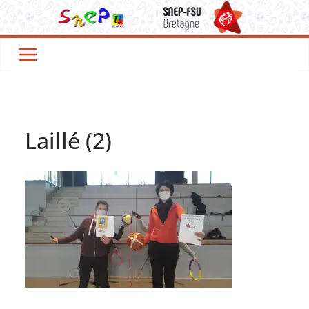
Passer
au
contenu
Laillé (2)