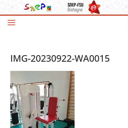
Passer
au
contenu
IMG-20230922-WA0015