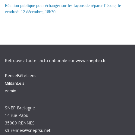
Réunion publique pour échanger sur les façons de réparer l’école, le
vendredi 12 décembre, 18h30
Retrouvez toute l'actu nationale sur
www.snepfsu.fr
PenseBêteLiens
Militant.e.s
Admin
SNEP Bretagne
14 rue Papu
35000 RENNES
s3-rennes@snepfsu.net