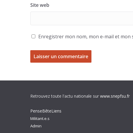
Site web
Enregistrer mon nom, mon e-mail et mon s
Retrouvez toute l'actu nationale sur
www.snepfsu.fr
PenseBêteLiens
Militant.e.s
Admin