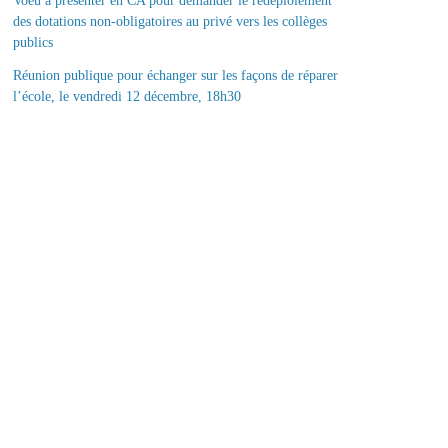
Voeu à présenter en CA pour demander le redéploiement
des dotations non-obligatoires au privé vers les collèges
publics
Réunion publique pour échanger sur les façons de réparer
l’école, le vendredi 12 décembre, 18h30