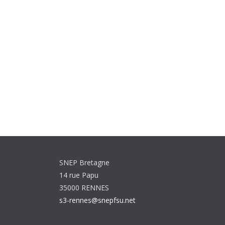
SNEP Bretagne
14 rue Papu
35000 RENNES
s3-rennes@snepfsu.net