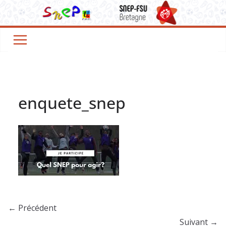
Passer
au
contenu
enquete_snep
← Précédent
Suivant →