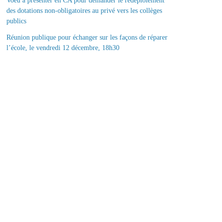
Voeu à présenter en CA pour demander le redéploiement
des dotations non-obligatoires au privé vers les collèges
publics
Réunion publique pour échanger sur les façons de réparer
l’école, le vendredi 12 décembre, 18h30