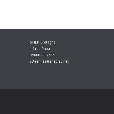
SNEP Bretagne
14 rue Papu
35000 RENNES
s3-rennes@snepfsu.net