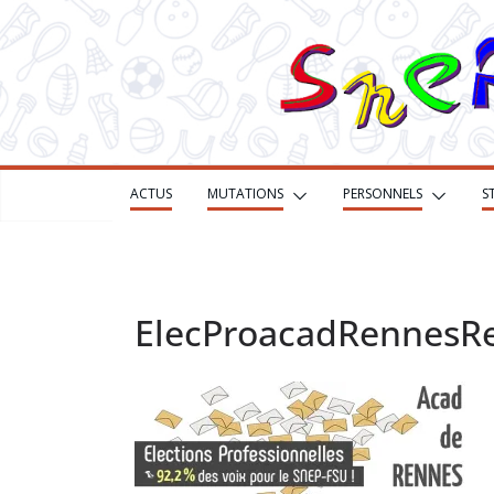
Passer
au
contenu
ACTUS
MUTATIONS
PERSONNELS
S
ElecProacadRennesRe