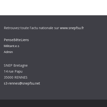
Retrouvez toute l'actu nationale sur
www.snepfsu.fr
PenseBêteLiens
Militant.e.s
Admin
SNEP Bretagne
14 rue Papu
35000 RENNES
s3-rennes@snepfsu.net