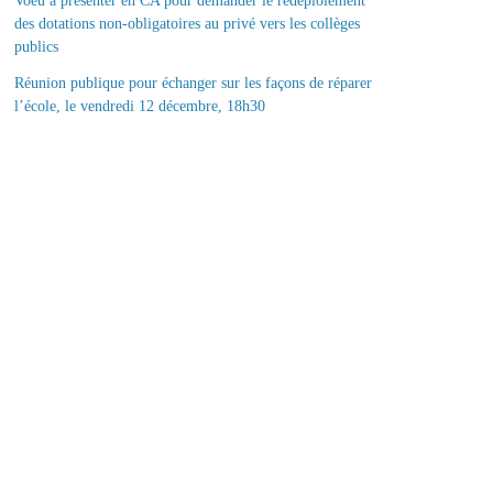
Voeu à présenter en CA pour demander le redéploiement
des dotations non-obligatoires au privé vers les collèges
publics
Réunion publique pour échanger sur les façons de réparer
l’école, le vendredi 12 décembre, 18h30