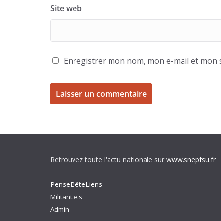
Site web
Enregistrer mon nom, mon e-mail et mon s
Retrouvez toute l'actu nationale sur
www.snepfsu.fr
PenseBêteLiens
Militant.e.s
Admin