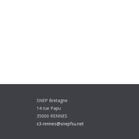
SNEP Bretagne
14 rue Papu
35000 RENNES
s3-rennes@snepfsu.net