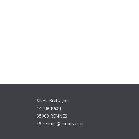
SNEP Bretagne
14 rue Papu
35000 RENNES
s3-rennes@snepfsu.net