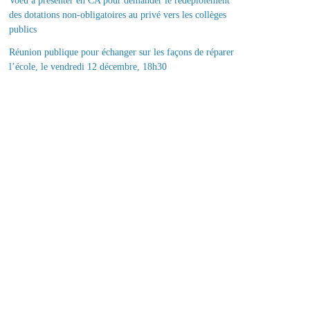
Voeu à présenter en CA pour demander le redéploiement
des dotations non-obligatoires au privé vers les collèges
publics
Réunion publique pour échanger sur les façons de réparer
l’école, le vendredi 12 décembre, 18h30