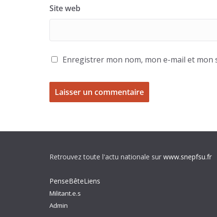
Site web
Enregistrer mon nom, mon e-mail et mon s
Retrouvez toute l'actu nationale sur
www.snepfsu.fr
PenseBêteLiens
Militant.e.s
Admin