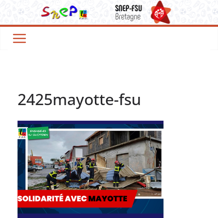
Passer
au
contenu
2425mayotte-fsu