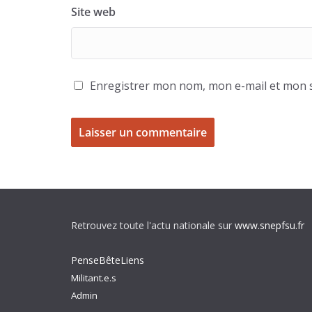
Site web
Enregistrer mon nom, mon e-mail et mon s
Retrouvez toute l'actu nationale sur
www.snepfsu.fr
PenseBêteLiens
Militant.e.s
Admin