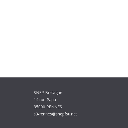
SNEP Bretagne
14 rue Papu
35000 RENNES
s3-rennes@snepfsu.net