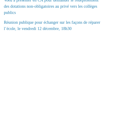
Voeu à présenter en CA pour demander le redéploiement
des dotations non-obligatoires au privé vers les collèges
publics
Réunion publique pour échanger sur les façons de réparer
l’école, le vendredi 12 décembre, 18h30