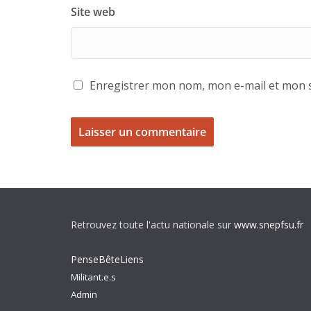
Site web
Enregistrer mon nom, mon e-mail et mon s
Retrouvez toute l'actu nationale sur
www.snepfsu.fr
PenseBêteLiens
Militant.e.s
Admin