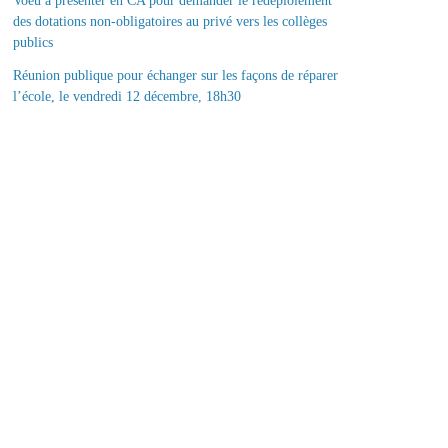
Voeu à présenter en CA pour demander le redéploiement
des dotations non-obligatoires au privé vers les collèges
publics
Réunion publique pour échanger sur les façons de réparer
l’école, le vendredi 12 décembre, 18h30