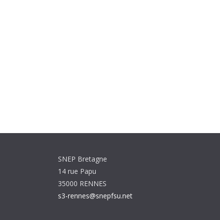
SNEP Bretagne
14 rue Papu
35000 RENNES
s3-rennes@snepfsu.net