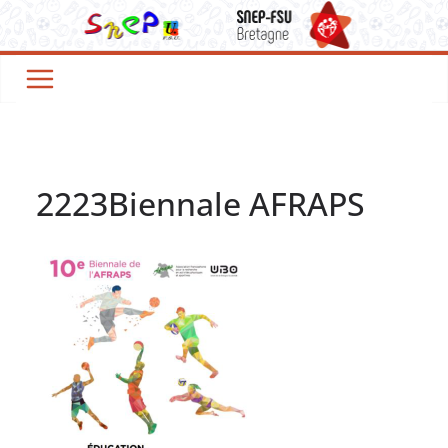
Passer
au
contenu
2223Biennale AFRAPS