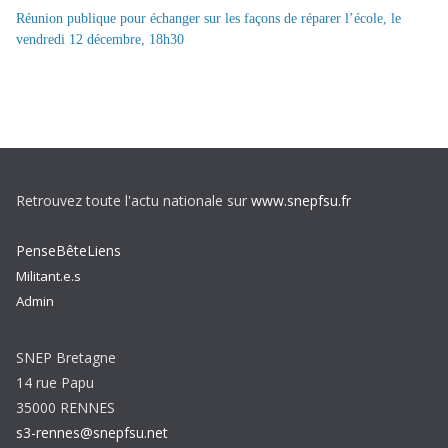
Réunion publique pour échanger sur les façons de réparer l’école, le
vendredi 12 décembre, 18h30
Retrouvez toute l'actu nationale sur
www.snepfsu.fr
PenseBêteLiens
Militant.e.s
Admin
SNEP Bretagne
14 rue Papu
35000 RENNES
s3-rennes@snepfsu.net