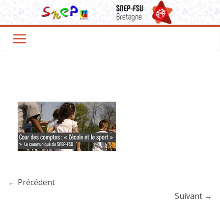
Passer
au
contenu
← Précédent
Suivant →