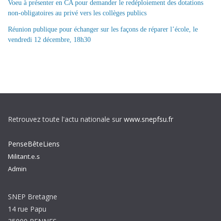
Voeu à présenter en CA pour demander le redéploiement des dotations
non-obligatoires au privé vers les collèges publics
Réunion publique pour échanger sur les façons de réparer l’école, le
vendredi 12 décembre, 18h30
Retrouvez toute l'actu nationale sur
www.snepfsu.fr
PenseBêteLiens
Militant.e.s
Admin
SNEP Bretagne
14 rue Papu