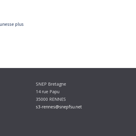
eunesse plus
SNEP Bretagne
14 rue Papu
35000 RENNES
s3-rennes@snepfsu.net