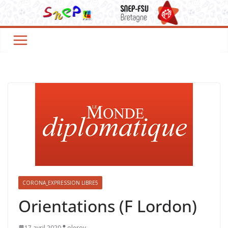
CORONA_EXPRESSION LIBRE5
Orientations (F Lordon)
17 avril 2020
oleroy