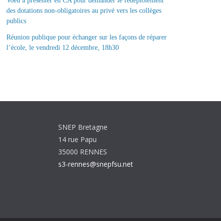
Voeu à présenter en CA pour demander le redéploiement
des dotations non-obligatoires au privé vers les collèges
publics
Réunion publique pour échanger sur les façons de réparer
l’école, le vendredi 12 décembre, 18h30
SNEP Bretagne
14 rue Papu
35000 RENNES
s3-rennes@snepfsu.net