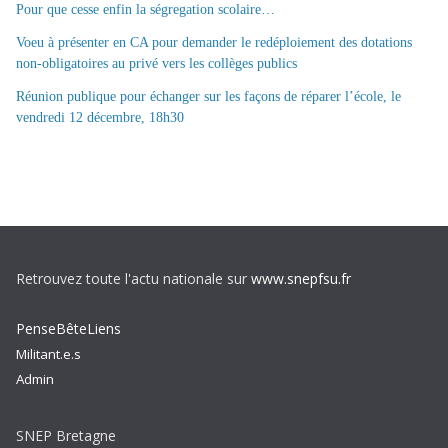
Pour que cesse enfin la ségregation scolaire…
Voeu à présenter en CA pour demander le redéploiement des dotations
non-obligatoires au privé vers les collèges publics
Réunion publique pour échanger sur les façons de réparer l’école, le
vendredi 12 décembre, 18h30
Retrouvez toute l'actu nationale sur
www.snepfsu.fr
PenseBêteLiens
Militant.e.s
Admin
SNEP Bretagne