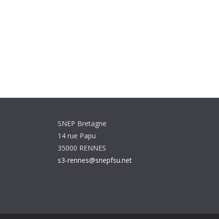
SNEP Bretagne
14 rue Papu
35000 RENNES
s3-rennes@snepfsu.net